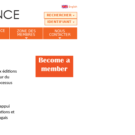
English
RECHERCHER
IDENTIFIANT
NCE
ZONE DES
NOUS
MEMBRES
CONTACTER
x éditions
eur du
ocessus
’appui
tions et
ugais