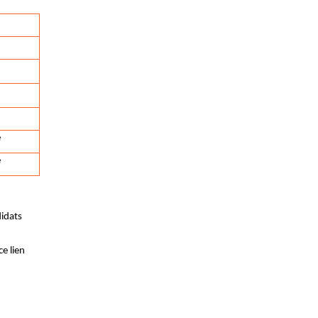
e
e
idats
ce lien