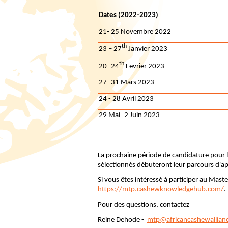
Dates (
2022-2023)
21- 25 Novembre 2022
th
23 – 27
Janvier 2023
th
20 -24
Fevrier 2023
27 -31 Mars 2023
24 - 28 Avril 2023
29 Mai -2 Juin 2023
La prochaine période de candidature pour
sélectionnés débuteront leur parcours d'a
Si vous êtes intéressé à participer au Maste
https://mtp.cashewknowledgehub.com/
.
Pour des questions, contactez
Reine Dehode -
mtp@africancashewallianc