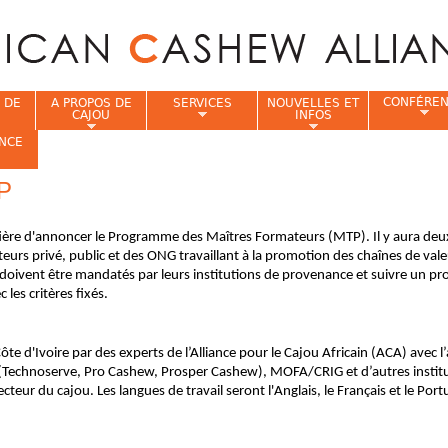
Jump to navigation
CONFÉRE
 DE
A PROPOS DE
SERVICES
NOUVELLES ET
CAJOU
INFOS
NCE
TP
i
t fière d'annoncer le Programme des Maîtres Formateurs (MTP). Il y aura deu
eurs privé, public et des ONG travaillant à la promotion des chaînes de val
 doivent être mandatés par leurs institutions de provenance et suivre un pr
 les critères fixés.
te d'Ivoire par des experts de l’Alliance pour le Cajou Africain (ACA) avec l
echnoserve, Pro Cashew, Prosper Cashew), MOFA/CRIG et d’autres institu
cteur du cajou. Les langues de travail seront l'Anglais, le Français et le Port
.