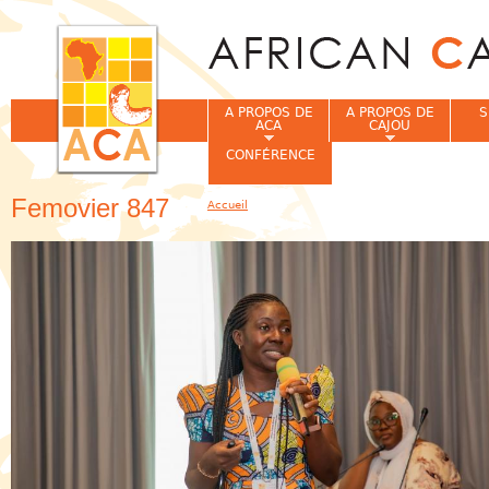
Jum
A PROPOS DE
A PROPOS DE
S
ACA
CAJOU
CONFÉRENCE
Femovier 847
Accueil
Vous êtes ici