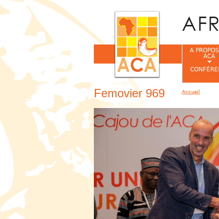
A PROPOS
ACA
CONFÉRE
Femovier 969
Accueil
Vous êtes ic