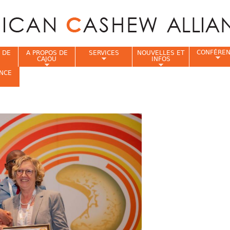
Jump to navigation
CONFÉRE
 DE
A PROPOS DE
SERVICES
NOUVELLES ET
CAJOU
INFOS
NCE
i