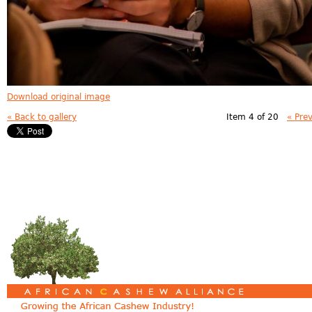
Download original image
« Back to gallery
Item 4 of 20
« Pre