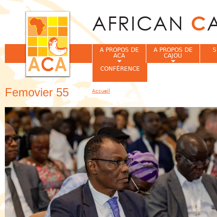
Jum
A PROPOS DE
A PROPOS DE
S
ACA
CAJOU
CONFÉRENCE
Femovier 55
Accueil
Vous êtes ici