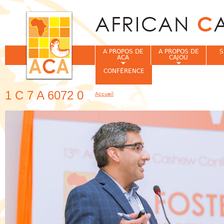
Jum
A PROPOS DE
A PROPOS DE
S
ACA
CAJOU
CONFÉRENCE
1 C 7 A 6072 0
Accueil
Vous êtes ici