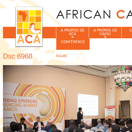
Jum
A PROPOS DE
A PROPOS DE
S
ACA
CAJOU
CONFÉRENCE
Dsc 6968
Accueil
Vous êtes ici