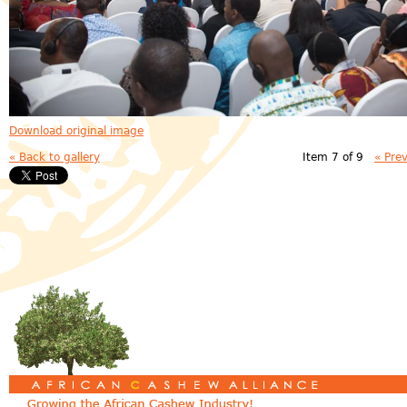
Download original image
« Back to gallery
Item 7 of 9
« Pre