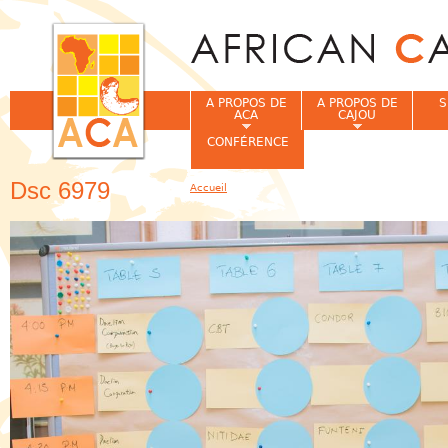
Jum
A PROPOS DE
A PROPOS DE
S
ACA
CAJOU
CONFÉRENCE
Dsc 6979
Accueil
Vous êtes ici