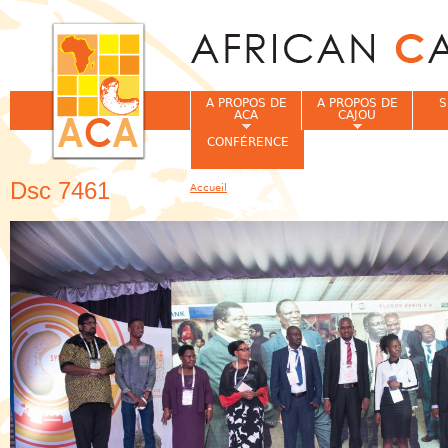
Jum
A PROPOS DE
A PROPOS DE
S
ACA
CAJOU
CONFÉRENCE
Dsc 7461
Accueil
Vous êtes ici