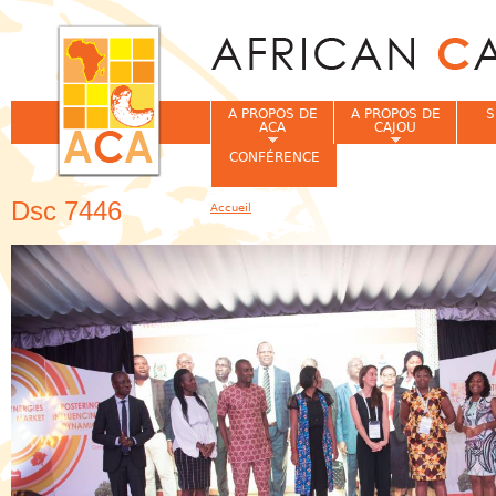
Jum
A PROPOS DE
A PROPOS DE
S
ACA
CAJOU
CONFÉRENCE
Dsc 7446
Accueil
Vous êtes ici