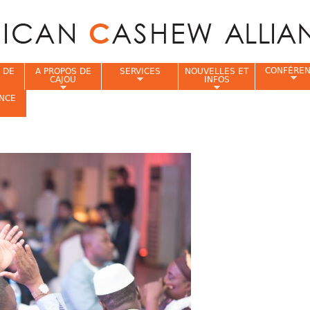
Jump to navigation
CONFÉRE
 DE
A PROPOS DE
SERVICES
NOUVELLES ET
CAJOU
INFOS
NCE
i