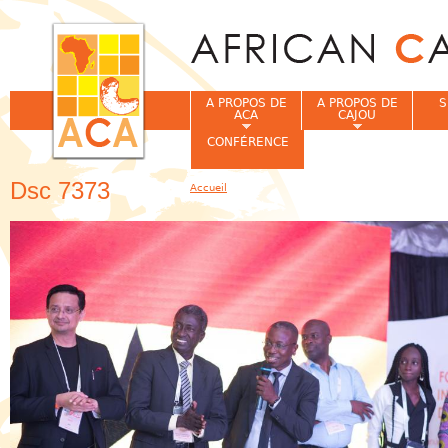
Jum
A PROPOS DE
A PROPOS DE
S
ACA
CAJOU
CONFÉRENCE
Dsc 7373
Accueil
Vous êtes ici