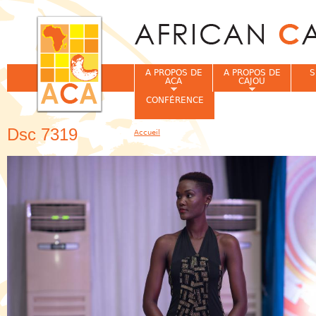
Jum
A PROPOS DE
A PROPOS DE
S
ACA
CAJOU
CONFÉRENCE
Dsc 7319
Accueil
Vous êtes ici