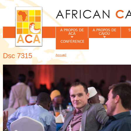
Jum
A PROPOS DE
A PROPOS DE
S
ACA
CAJOU
CONFÉRENCE
Dsc 7315
Accueil
Vous êtes ici