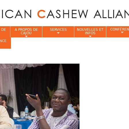
Jump to navigation
CONFÉRE
 DE
A PROPOS DE
SERVICES
NOUVELLES ET
CAJOU
INFOS
NCE
i