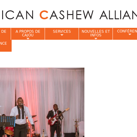
Jump to navigation
CONFÉRE
 DE
A PROPOS DE
SERVICES
NOUVELLES ET
CAJOU
INFOS
NCE
i