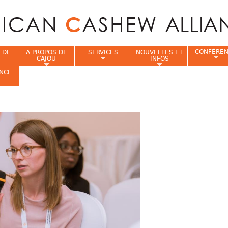
Jump to navigation
CONFÉRE
 DE
A PROPOS DE
SERVICES
NOUVELLES ET
CAJOU
INFOS
NCE
i