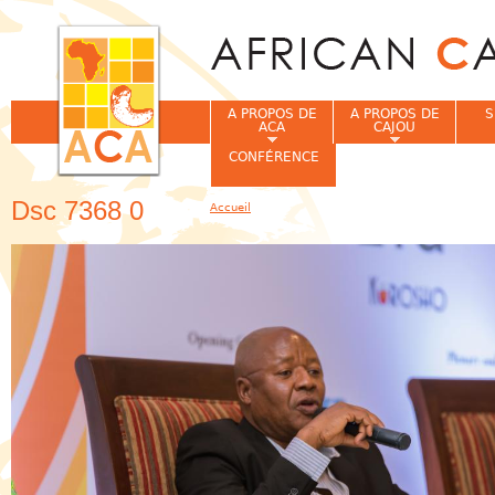
Jum
A PROPOS DE
A PROPOS DE
S
ACA
CAJOU
CONFÉRENCE
Dsc 7368 0
Accueil
Vous êtes ici