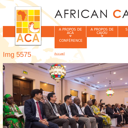
Jum
A PROPOS DE
A PROPOS DE
S
ACA
CAJOU
CONFÉRENCE
Img 5575
Accueil
Vous êtes ici