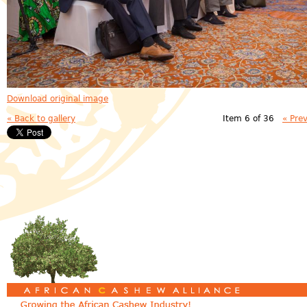
Download original image
« Back to gallery
Item 6 of 36
« Pre