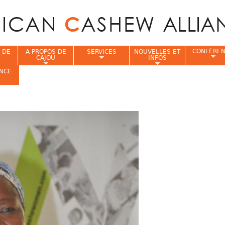
Jump to navigation
CONFÉRE
 DE
A PROPOS DE
SERVICES
NOUVELLES ET
CAJOU
INFOS
NCE
i