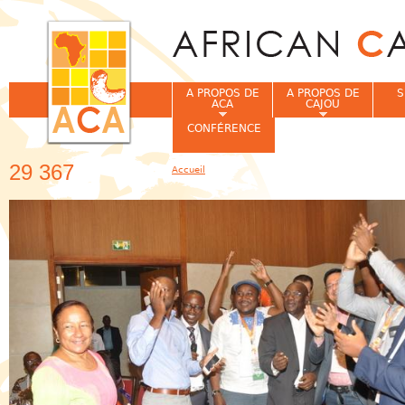
Jum
A PROPOS DE
A PROPOS DE
S
ACA
CAJOU
CONFÉRENCE
29 367
Accueil
Vous êtes ici