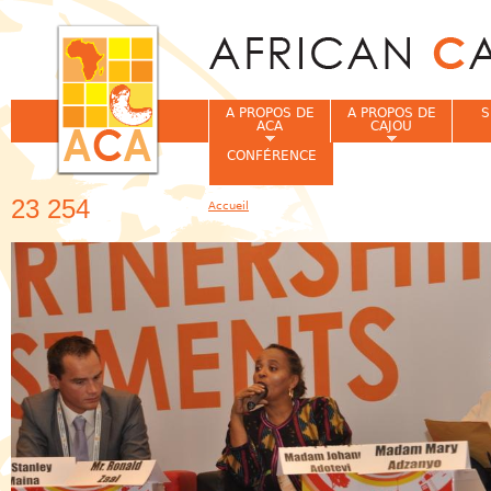
Jum
A PROPOS DE
A PROPOS DE
S
ACA
CAJOU
CONFÉRENCE
23 254
Accueil
Vous êtes ici