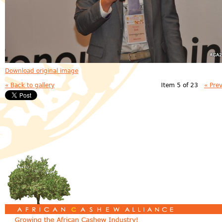
Download original image
« Back to gallery
Item 5 of 23
« Pre