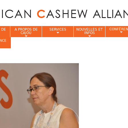
Jump to navigation
CONFÉRE
 DE
A PROPOS DE
SERVICES
NOUVELLES ET
CAJOU
INFOS
NCE
i