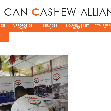
Jump to navigation
CONFÉRE
 DE
A PROPOS DE
SERVICES
NOUVELLES ET
CAJOU
INFOS
NCE
i