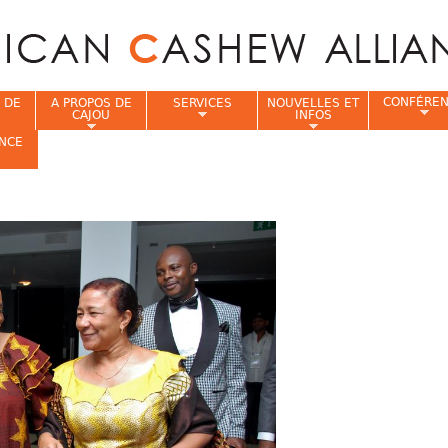
Jump to navigation
CONFÉRE
 DE
A PROPOS DE
SERVICES
NOUVELLES ET
CAJOU
INFOS
NCE
i