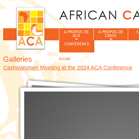
Jum
A PROPOS DE
A PROPOS DE
S
ACA
CAJOU
CONFÉRENCE
Galleries
Accueil
Vous êtes ici
CasheWomen Meeting at the 2024 ACA Conference