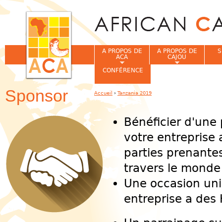
Jum
A PROPOS DE
A PROPOS DE
S
ACA
CAJOU
CONFÉRENCE
Sponsor
Accueil
›
Tanzania 2019
Vous êtes ici
Bénéficier d'une 
votre entreprise
parties prenante
travers le monde
Une occasion uni
entreprise a des