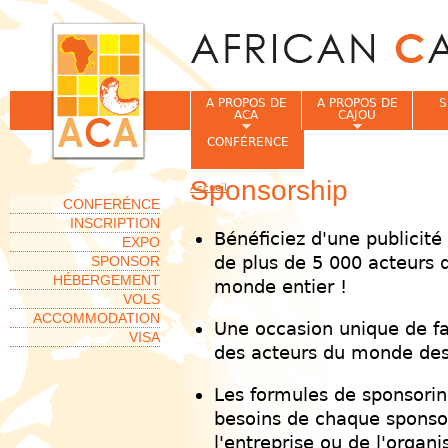
Jum
A PROPOS DE
A PROPOS DE
S
ACA
CAJOU
CONFÉRENCE
Sponsorship
Accueil
Vous êtes ici
CONFERÉNCE
INSCRIPTION
Bénéficiez d'une publicité
EXPO
de plus de 5 000 acteurs 
SPONSOR
HÉBERGEMENT
monde entier !
VOLS
ACCOMMODATION
Une occasion unique de fa
VISA
des acteurs du monde des 
Les formules de sponsori
besoins de chaque sponsor,
l'entreprise ou de l'organi