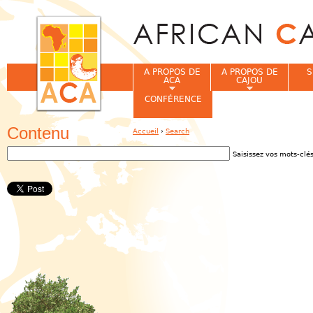
Jum
A PROPOS DE
A PROPOS DE
S
ACA
CAJOU
CONFÉRENCE
Contenu
Accueil
›
Search
Vous êtes ici
Saisissez vos mots-clés
Saisissez vos mots-clé