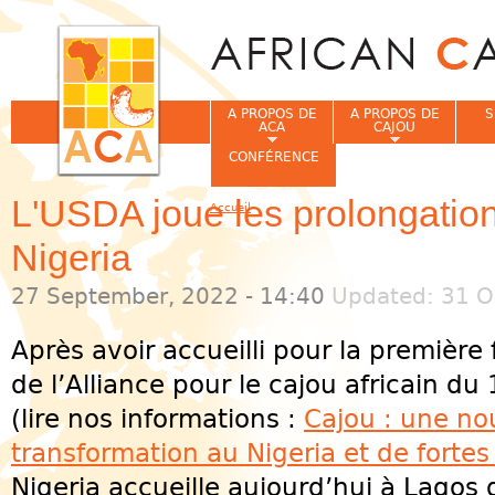
Jum
A PROPOS DE
A PROPOS DE
S
ACA
CAJOU
CONFÉRENCE
L'USDA joue les prolongation
Accueil
Vous êtes ici
Nigeria
27 September, 2022 - 14:40
Updated: 31 O
Après avoir accueilli pour la première
de l’Alliance pour le cajou africain d
(lire nos informations :
Cajou : une no
transformation au Nigeria et de fortes
Nigeria accueille aujourd’hui à Lagos