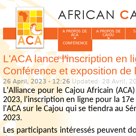
Jum
A PROPOS DE
A PROPOS DE
S
ACA
CAJOU
CONFÉRENCE
L'ACA lance l'inscription en l
Accueil
Vous êtes ici
Conférence et exposition de 
26 April, 2023 - 12:26
Updated: 28 Avril, 2
L'Alliance pour le Cajou Africain (ACA)
2023, l'inscription en ligne pour la 17
l'ACA sur le Cajou qui se tiendra au S
2023.
Les participants intéressés peuvent do