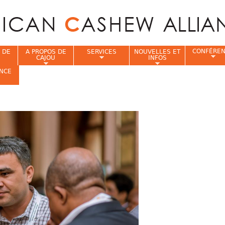
Jump to navigation
CONFÉRE
 DE
A PROPOS DE
SERVICES
NOUVELLES ET
CAJOU
INFOS
NCE
i