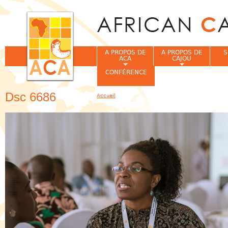
Jum
A PROPOS DE
A PROPOS DE
S
ACA
CAJOU
CONFÉRENCE
Dsc 6686
Accueil
Vous êtes ici