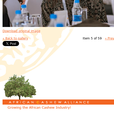
Download original image
« Back to gallery
Item 5 of 59
« Pre