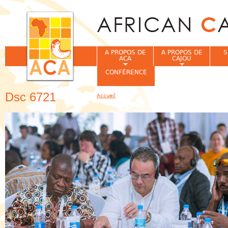
Jum
A PROPOS DE
A PROPOS DE
S
ACA
CAJOU
CONFÉRENCE
Dsc 6721
Accueil
Vous êtes ici