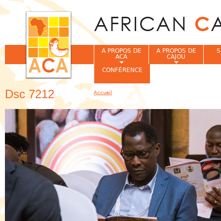
Jum
A PROPOS DE
A PROPOS DE
S
ACA
CAJOU
CONFÉRENCE
Dsc 7212
Accueil
Vous êtes ici