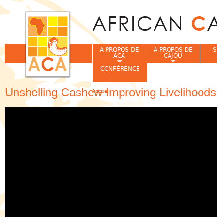
Jum
A PROPOS DE
A PROPOS DE
S
ACA
CAJOU
CONFÉRENCE
Unshelling Cashew Improving Livelihoods
Accueil
Vous êtes ici