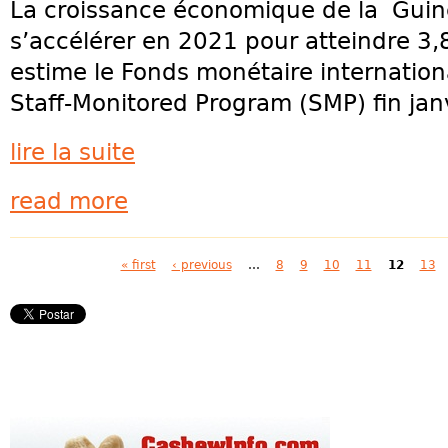
La croissance économique de la Guin
s’accélérer en 2021 pour atteindre 3
estime le Fonds monétaire internationa
Staff-Monitored Program (SMP) fin janvi
lire la suite
read more
Pages
« first
‹ previous
…
8
9
10
11
12
13