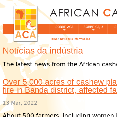
Jum
SOBRE ACA
SOBRE CAJU
S
Home
›
Notícias e Informações
You are here
Notícias da indústria
The latest news from the African cash
Over 5,000 acres of cashew pla
fire in Banda district, affected f
13 Mar, 2022
About 500 farmers, including women 