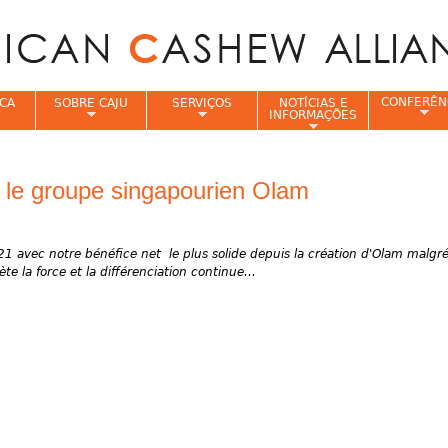
Jump to navigation
CONFERÊN
CA
SOBRE CAJU
SERVIÇOS
NOTÍCIAS E
INFORMAÇÕES
e
 le groupe singapourien Olam
 avec notre bénéfice net le plus solide depuis la création d'Olam malgré
e la force et la différenciation continue...