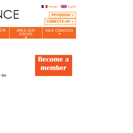
Français
English
PESQUISA
CONECTE-SE
CIA
ÁREA DOS
FALE CONOSCO
SÓCIOS
 les