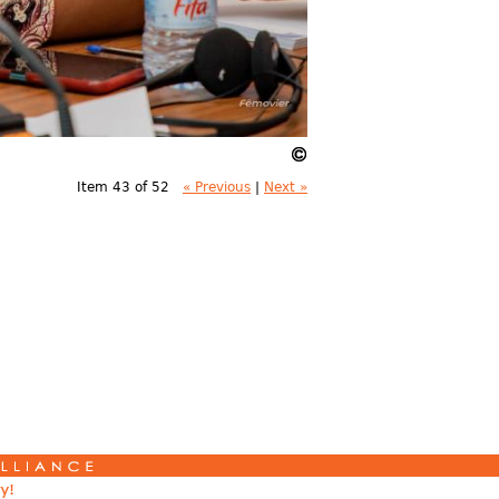
Item 43 of 52
« Previous
|
Next »