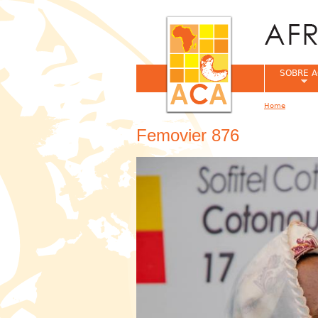
SOBRE A
Home
You are her
Femovier 876