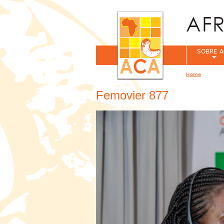
SOBRE A
Home
You are her
Femovier 877