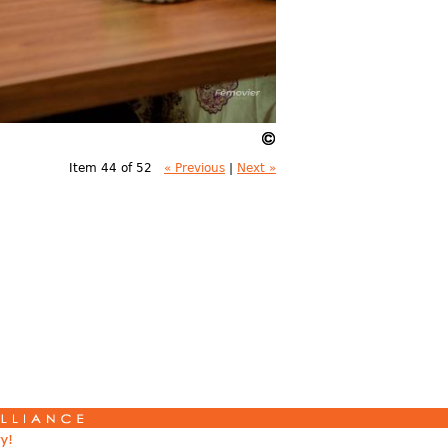
Item 44 of 52
« Previous
|
Next »