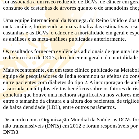
foi associada a um risco reduzido de DCVs, de câncer em gera
consumo de castanhas de árvores quanto o de amendoins cheg
Uma equipe internacional da Noruega, do Reino Unido e dos 
meta-análise, fornecendo as mais atualizadas estimativas resu
castanhas e as DCVs, o câncer e a mortalidade em geral e esp
as análises e as meta-análises publicadas anteriormente.
Os resultados fornecem evidências adicionais de que uma ing
reduzir o risco de DCDs, do câncer em geral e da mortalidade
Mais recentemente, em um teste clínico publicado na Metabo
equipe de pesquisadores da Índia examinou os efeitos do co
entre pacientes com diabetes do tipo 2. A incorporação de a
associada a múltiplos efeitos benéficos sobre os fatores de r
concluiu que houve uma melhora significativa nos valores méd
entre o tamanho da cintura e a altura dos pacientes, de triglic
de baixa densidade (LDL), entre outros parâmetros.
De acordo com a Organização Mundial da Saúde, as DCVs fora
não transmissíveis (DNTs) em 2012 e foram responsáveis por 
DNTs3.