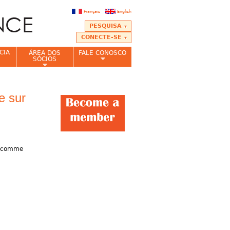
Français
English
PESQUISA
CONECTE-SE
CIA
ÁREA DOS
FALE CONOSCO
SÓCIOS
e sur
es comme