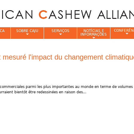
Jump to navigation
CONFERÊN
CA
SOBRE CAJU
SERVIÇOS
NOTÍCIAS E
INFORMAÇÕES
e
st mesuré l'impact du changement climatiqu
res commerciales parmi les plus importantes au monde en terme de volum
urraient bientôt être redessinées en raison des...