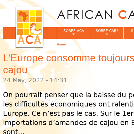
Jum
SOBRE ACA
SOBRE CAJU
S
Home
You are here
L’Europe consomme toujours
cajou
24 May, 2022 - 14:31
On pourrait penser que la baisse du pou
les difficultés économiques ont ralen
Europe. Ce n’est pas le cas. Sur le 1er
importations d’amandes de cajou en 
sont...