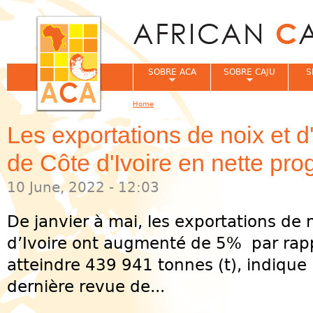
Jum
SOBRE ACA
SOBRE CAJU
S
Home
You are here
Les exportations de noix et 
de Côte d'Ivoire en nette pro
10 June, 2022 - 12:03
De janvier à mai, les exportations de 
d’Ivoire ont augmenté de 5% par rap
atteindre 439 941 tonnes (t), indique 
dernière revue de...