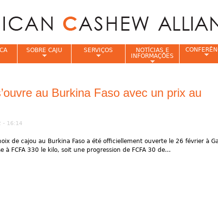
Jump to navigation
CONFERÊN
CA
SOBRE CAJU
SERVIÇOS
NOTÍCIAS E
INFORMAÇÕES
e
’ouvre au Burkina Faso avec un prix au
 - 16:14
ix de cajou au Burkina Faso a été officiellement ouverte le 26 février à 
à FCFA 330 le kilo, soit une progression de FCFA 30 de...