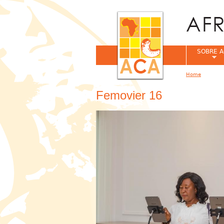
SOBRE A
Home
You are her
Femovier 16