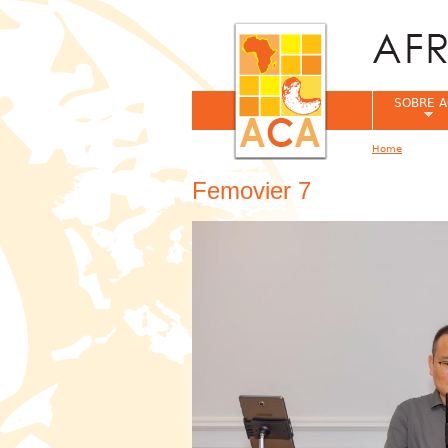
SOBRE A
Home
You are her
Femovier 7