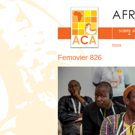
SOBRE A
Home
You are her
Femovier 826