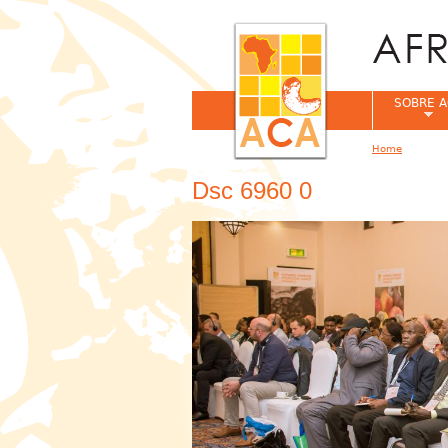
SOBRE A
Home
You are her
Dsc 6960 0